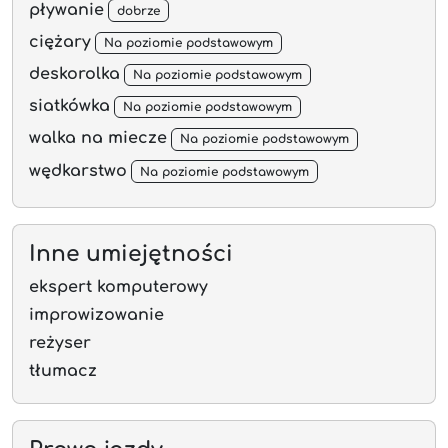
pływanie
dobrze
ciężary
Na poziomie podstawowym
deskorolka
Na poziomie podstawowym
siatkówka
Na poziomie podstawowym
walka na miecze
Na poziomie podstawowym
wędkarstwo
Na poziomie podstawowym
Inne umiejętności
ekspert komputerowy
improwizowanie
reżyser
tłumacz