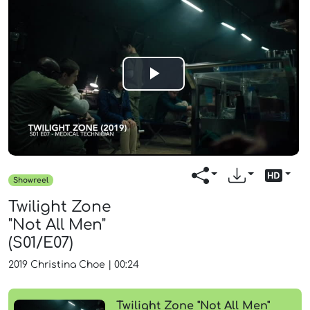
Play
Video
Showreel
Twilight Zone
"Not All Men"
(S01/E07)
2019
Christina Choe
|
00:24
Twilight Zone "Not All Men"