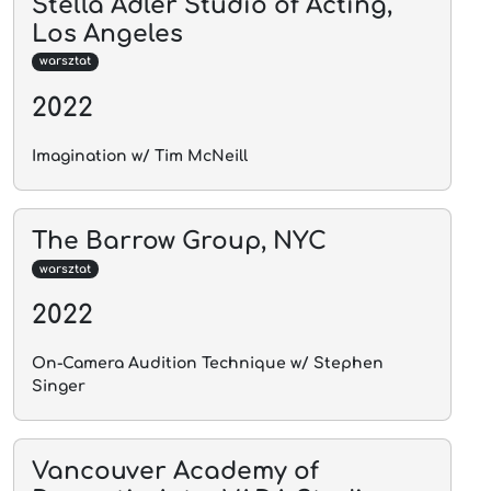
Stella Adler Studio of Acting,
Los Angeles
warsztat
2022
Imagination w/ Tim McNeill
The Barrow Group, NYC
warsztat
2022
On-Camera Audition Technique w/ Stephen
Singer
Vancouver Academy of