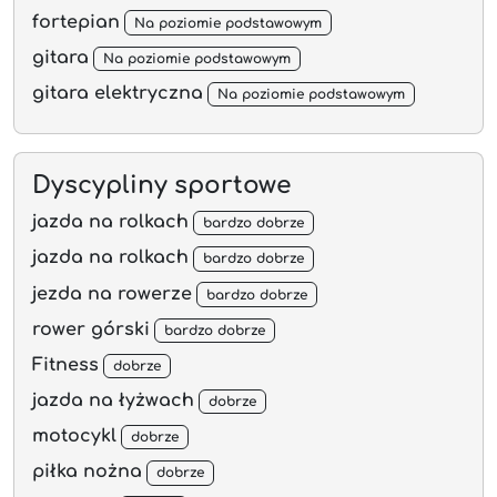
fortepian
Na poziomie podstawowym
gitara
Na poziomie podstawowym
gitara elektryczna
Na poziomie podstawowym
Dyscypliny sportowe
jazda na rolkach
bardzo dobrze
jazda na rolkach
bardzo dobrze
jezda na rowerze
bardzo dobrze
rower górski
bardzo dobrze
Fitness
dobrze
jazda na łyżwach
dobrze
motocykl
dobrze
piłka nożna
dobrze