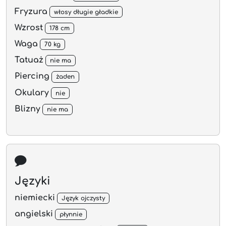
Fryzura
włosy długie gładkie
Wzrost
178 cm
Waga
70 kg
Tatuaż
nie ma
Piercing
żaden
Okulary
nie
Blizny
nie ma
Języki
niemiecki
Język ojczysty
angielski
płynnie