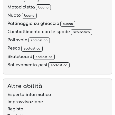
Motocicletta
buono
Nuoto
buono
Pattinaggio su ghiaccio
buono
Combattimento con le spade
scolastico
Pallavolo
scolastico
Pesca
scolastico
Skateboard
scolastico
Sollevamento pesi
scolastico
Altre abilità
Esperto informatico
Improvvisazione
Regista