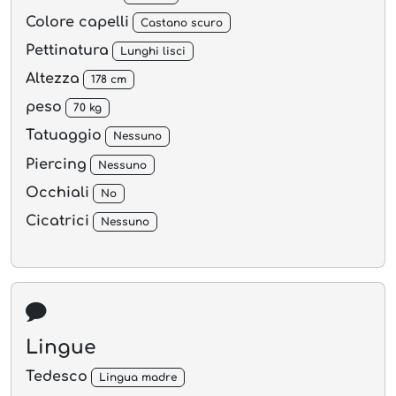
Colore capelli
Castano scuro
Pettinatura
Lunghi lisci
Altezza
178 cm
peso
70 kg
Tatuaggio
Nessuno
Piercing
Nessuno
Occhiali
No
Cicatrici
Nessuno
Lingue
Tedesco
Lingua madre