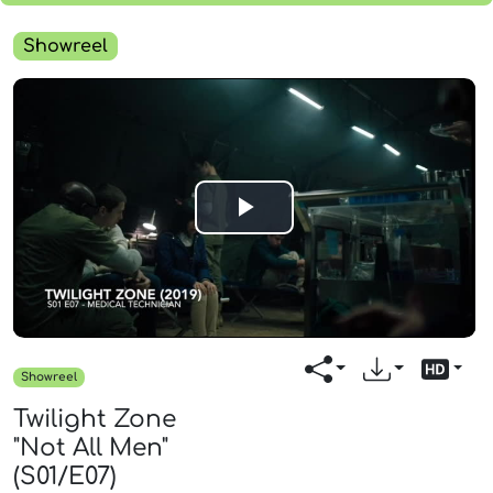
Showreel
Play
Video
Showreel
Twilight Zone
"Not All Men"
(S01/E07)