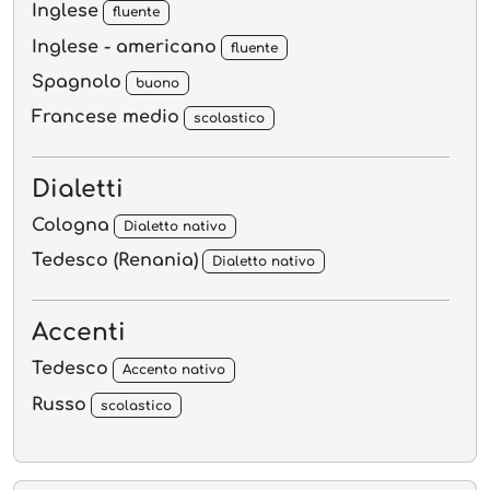
Inglese
fluente
Inglese - americano
fluente
Spagnolo
buono
Francese medio
scolastico
Dialetti
Cologna
Dialetto nativo
Tedesco (Renania)
Dialetto nativo
Accenti
Tedesco
Accento nativo
Russo
scolastico