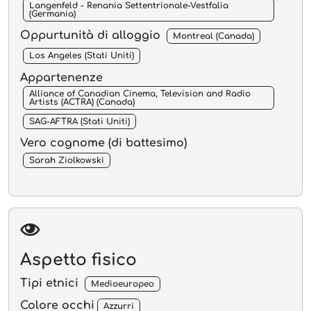
Langenfeld - Renania Settentrionale-Vestfalia
(Germania)
Oppurtunità di alloggio
Montreal (Canada)
Los Angeles (Stati Uniti)
Appartenenze
Alliance of Canadian Cinema, Television and Radio
Artists (ACTRA) (Canada)
SAG-AFTRA (Stati Uniti)
Vero cognome (di battesimo)
Sarah Ziolkowski
Aspetto fisico
Tipi etnici
Medioeuropeo
Colore occhi
Azzurri