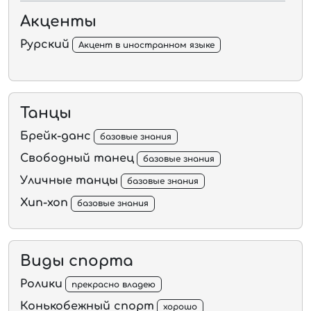
Акценты
Рурский
Акцент в иностранном языке
Танцы
Брейк-данс
базовые знания
Свободный танец
базовые знания
Уличные танцы
базовые знания
Хип-хоп
базовые знания
Виды спорта
Ролики
прекрасно владею
Конькобежный спорт
хорошо