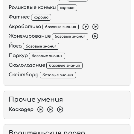
Роликовые коньки
хорошо
Фитнес
хорошо
Акробатика
базовые знания
Жонглирование
базовые знания
Йога
базовые знания
Паркур
базовые знания
Скалолазание
базовые знания
Скейтборд
базовые знания
Прочие умения
Каскадер
Водительские права