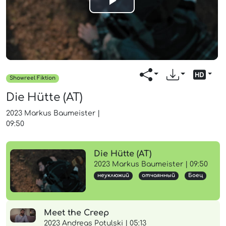
Play
Video
Showreel Fiktion
Die Hütte (AT)
2023
Markus Baumeister
|
09:50
Die Hütte (AT)
2023 Markus Baumeister | 09:50
неуклюжий
отчаянный
Боец
Meet the Creep
2023 Andreas Potulski | 05:13