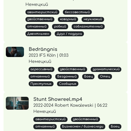
Немецкий
авантюристский
бессовестный
двойственный
коварный
неуклюжий
отчаянный
робкий
соблазнителный
Джентльмен
Друг / подруга
Bedrängnis
2023 IFS Köln | 01:03
Немецкий
агрессивный
двойственный
драматический
отчаянный
Бездомный
Боец
Отец
Преступник
Сообщник
Stunt Showreel.mp4
2022-2024 Robert Kowalewski | 06:22
Немецкий
авантюристский
двойственный
отчаянный
Бизнесмен / бизнеследи
Боец