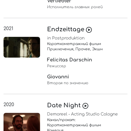
Verliebter
Исполнитель главных ролей
2021
Endzeittage
in Postproduktion
Короткометражный фильм
Приключения, Прочее, Экшн
Felicitas Darschin
Режиссер
Giovanni
Вторая по значению
2020
Date Night
Demoreel - Acting Studio Cologne
Канал/прокат:
Короткометражный фильм
Комедия