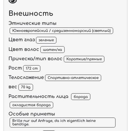
Внешность
Этнические типы
Южноевропейский / средиземноморский (светлый)
Цвет глаз
зеленые
Цвет волос
шатен/ка
Прическа/тип волос
Короткие/прямые
Рост
172 cm
Телосложение
Спортивно-атлетическое
вес
70 kg
Растительность лица
борода
окладистая борода
Особые приметы
Brille nur auf Anfrage, da ich eigentlich keine
benötige.