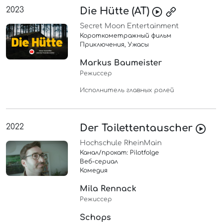
2023
Die Hütte (AT)
Secret Moon Entertainment
Короткометражный фильм
Приключения, Ужасы
Markus Baumeister
Режиссер
Исполнитель главных ролей
2022
Der Toilettentauscher
Hochschule RheinMain
Канал/прокат: Pilotfolge
Веб-сериал
Комедия
Mila Rennack
Режиссер
Schops