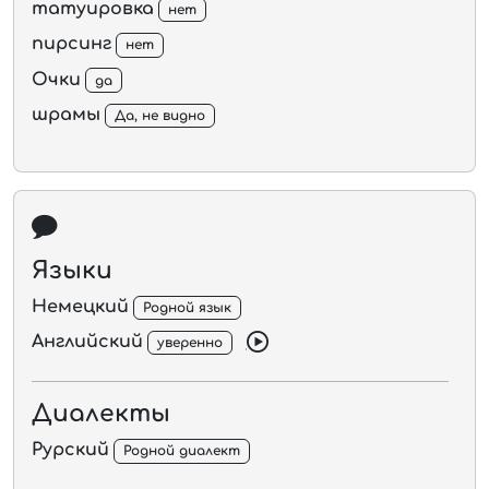
татуировка
нет
пирсинг
нет
Очки
да
шрамы
Да, не видно
Языки
Немецкий
Родной язык
Английский
уверенно
Диалекты
Рурский
Родной диалект